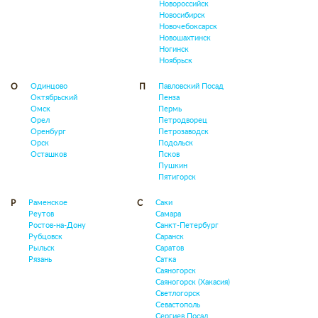
Новороссийск
Новосибирск
Новочебоксарск
Новошахтинск
Ногинск
Ноябрьск
Одинцово
Павловский Посад
О
П
Октябрьский
Пенза
Омск
Пермь
Орел
Петродворец
Оренбург
Петрозаводск
Орск
Подольск
Осташков
Псков
Пушкин
Пятигорск
Раменское
Саки
Р
С
Реутов
Самара
Ростов-на-Дону
Санкт-Петербург
Рубцовск
Саранск
Рыльск
Саратов
Рязань
Сатка
Саяногорск
Саяногорск (Хакасия)
Светлогорск
Севастополь
Сергиев Посад