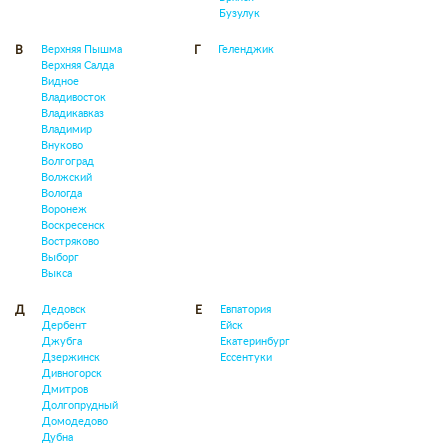
Бузулук
Верхняя Пышма
Геленджик
В
Г
Верхняя Салда
Видное
Владивосток
Владикавказ
Владимир
Внуково
Волгоград
Волжский
Вологда
Воронеж
Воскресенск
Востряково
Выборг
Выкса
Дедовск
Евпатория
Д
Е
Дербент
Ейск
Джубга
Екатеринбург
Дзержинск
Ессентуки
Дивногорск
Дмитров
Долгопрудный
Домодедово
Дубна