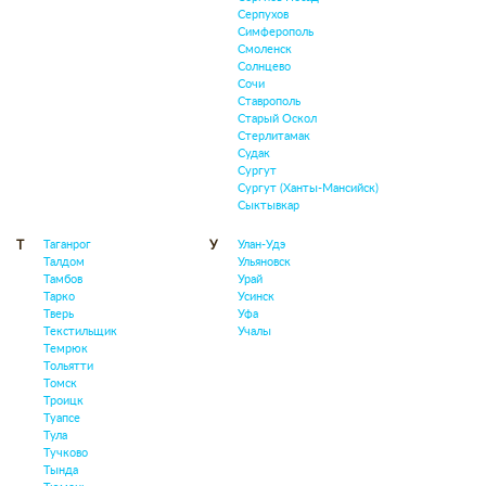
Серпухов
Симферополь
Смоленск
Солнцево
Сочи
Ставрополь
Старый Оскол
Стерлитамак
Судак
Сургут
Сургут (Ханты-Мансийск)
Сыктывкар
Таганрог
Улан-Удэ
Т
У
Талдом
Ульяновск
Тамбов
Урай
Тарко
Усинск
Тверь
Уфа
Текстильщик
Учалы
Темрюк
Тольятти
Томск
Троицк
Туапсе
Тула
Тучково
Тында