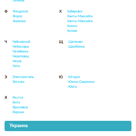
Тюмень
Феодосия
Хабаровск
Ф
Х
Форос
Ханты-Мансийск
Фрязино
Ханты-Мансийск
Химки
Хунзах
Чайковский
Щелково
Ч
Щ
Чебоксары
Щербинка
Челябинск
Череповец
Чехов
Чита
Электросталь
Югорск
Э
Ю
Энгельс
Южно-Сахалинск
Юрга
Якутск
Я
Ялта
Ярославль
Яхрома
Украина