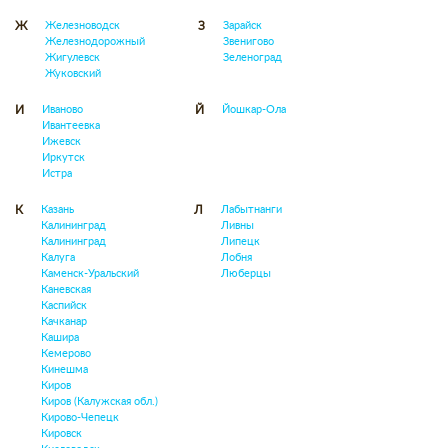
Железноводск
Зарайск
Ж
З
Железнодорожный
Звенигово
Жигулевск
Зеленоград
Жуковский
Иваново
Йошкар-Ола
И
Й
Ивантеевка
Ижевск
Иркутск
Истра
Казань
Лабытнанги
К
Л
Калининград
Ливны
Калининград
Липецк
Калуга
Лобня
Каменск-Уральский
Люберцы
Каневская
Каспийск
Качканар
Кашира
Кемерово
Кинешма
Киров
Киров (Калужская обл.)
Кирово-Чепецк
Кировск