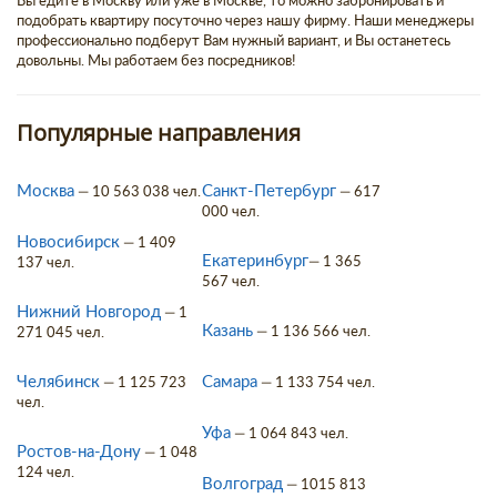
Вы едите в Москву или уже в Москве, то можно забронировать и
подобрать квартиру посуточно через нашу фирму. Наши менеджеры
профессионально подберут Вам нужный вариант, и Вы останетесь
довольны. Мы работаем без посредников!
Популярные направления
Москва
Санкт-Петербург
— 10 563 038 чел.
— 617
000 чел.
Новосибирск
— 1 409
Екатеринбург
— 1 365
137 чел.
567 чел.
Нижний Новгород
— 1
Казань
— 1 136 566 чел.
271 045 чел.
Челябинск
Самара
— 1 125 723
— 1 133 754 чел.
чел.
Уфа
— 1 064 843 чел.
Ростов-на-Дону
— 1 048
124 чел.
Волгоград
— 1015 813