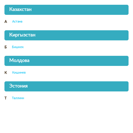
Казахстан
Астана
А
Киргызстан
Бишкек
Б
Молдова
Кишинев
К
Эстония
Таллинн
Т