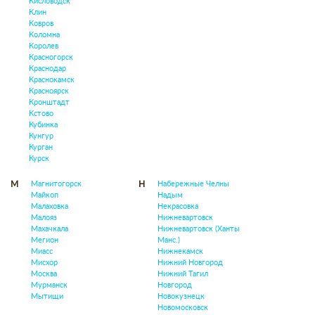
Кисловодск
Клин
Ковров
Коломна
Королев
Красногорск
Краснодар
Краснокамск
Красноярск
Кронштадт
Кстово
Кубинка
Кунгур
Курган
Курск
Магнитогорск
Набережные Челны
М
Н
Майкоп
Надым
Малаховка
Некрасовка
Малояз
Нижневартовск
Махачкала
Нижневартовск (Ханты
Мегион
Манс.)
Миасс
Нижнекамск
Мисхор
Нижний Новгород
Москва
Нижний Тагил
Мурманск
Новгород
Мытищи
Новокузнецк
Новомосковск