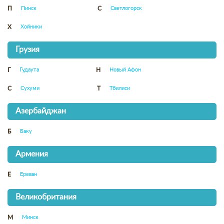
Пинск
Светлогорск
П
С
Хойники
Х
Грузия
Гудаута
Новый Афон
Г
Н
Сухуми
Тбилиси
С
Т
Азербайджан
Баку
Б
Армения
Ереван
Е
Великобритания
Минск
М