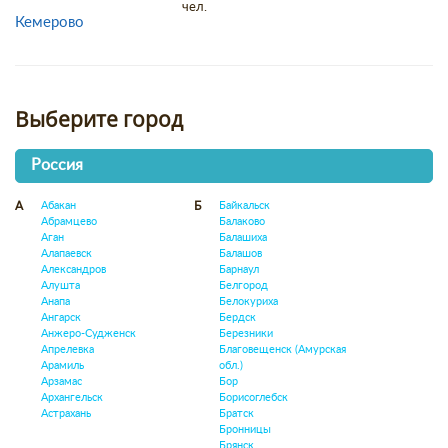
чел.
Кемерово
Выберите город
Россия
Абакан
Байкальск
А
Б
Абрамцево
Балаково
Аган
Балашиха
Алапаевск
Балашов
Александров
Барнаул
Алушта
Белгород
Анапа
Белокуриха
Ангарск
Бердск
Анжеро-Судженск
Березники
Апрелевка
Благовещенск (Амурская
Арамиль
обл.)
Арзамас
Бор
Архангельск
Борисоглебск
Астрахань
Братск
Бронницы
Брянск