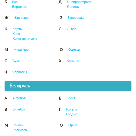
Бар
Днепропетровск
Б
Д
Бердянск
Донецк
Житомир
Запорожье
Ж
З
Керчь
Львов
К
Л
Киев
Константиновка
Мукачево
Одесса
М
О
Сумы
Харьков
С
Х
Черкассы
Ч
Беларусь
Антополь
Брест
А
Б
Витебск
Гомель
В
Г
Гродно
Минск
Орша
М
О
Могилев