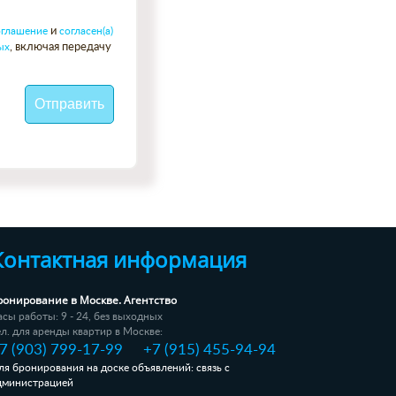
оглашение
и
согласен(а)
ых
, включая передачу
Контактная информация
ронирование в Москве. Агентство
асы работы: 9 - 24, без выходных
ел. для аренды квартир в Москве:
7 (903) 799-17-99
+7 (915) 455-94-94
ля бронирования на доске объявлений: связь с
дминистрацией