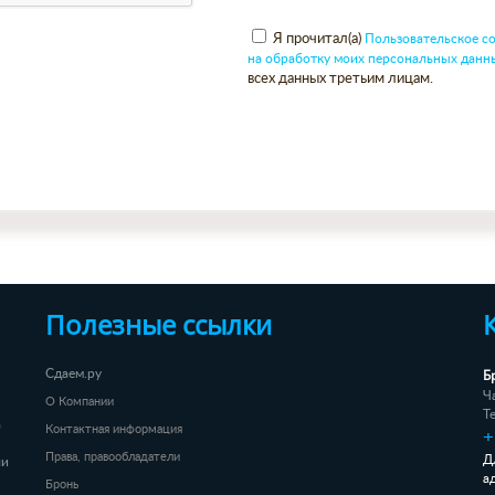
Я прочитал(а)
Пользовательское с
на обработку моих персональных данн
всех данных третьим лицам.
Полезные ссылки
Б
Сдаем.ру
Ч
О Компании
Т
а
Контактная информация
+
Права, правообладатели
Д
ли
а
Бронь