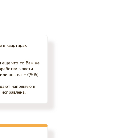
е в квартирах
и еще что-то Вам не
работки в части
ли по тел. +7(905)
адают напрямую к
 исправлена.